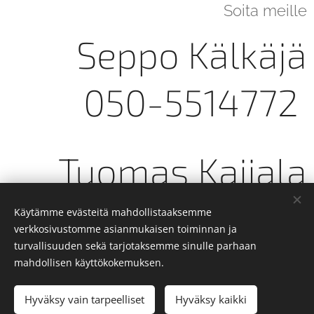
Soita meille
Seppo Kälkäjä
050-5514772
Tuomas Kaijala
040-5397523
Käytämme evästeitä mahdollistaaksemme
verkkosivustomme asianmukaisen toiminnan ja
turvallisuuden sekä tarjotaksemme sinulle parhaan
mahdollisen käyttökokemuksen.
Vesa Ojala
Hyväksy vain tarpeelliset
Hyväksy kaikki